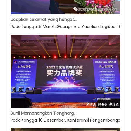
Ucapkan selamat yang hangat atas Upacara Pembukaan Gudang Yuanlian Logistics Intelligent Automation Tahap II.
Pada tanggal 6 Maret, Guangzhou Yuanlian Logistics Servi
Sunli Memenangkan 'Penghargaan Merek Kekuatan Industri Logistik Cerdas 2022'
Pada tanggal 16 Desember, Konferensi Pengembangan Industr