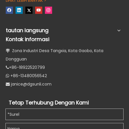
LIHAT LEBIH BANYAK >
tautan langsung
Kontak informasi
Zona Industri Desa Tangxia, Kota Gaobo, Kota

Dongguan
+86-18922520799

+86-13480056542

janice@dgsunli.com

Tetap Terhubung Dengan Kami