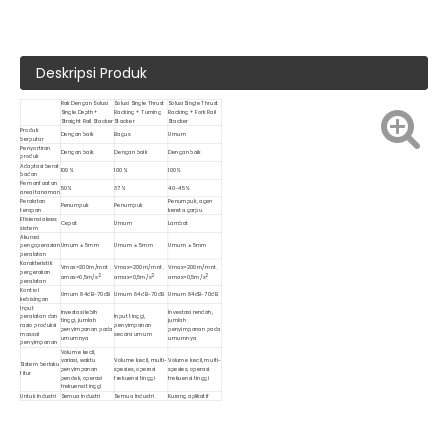
Deskripsi Produk
Rak Dengan Solusi
Solusi Single Thrust
Solusi Single Thrust
Single Depth+
Racking + Turning
Racking + Fork Rail
Straight Rail Stacker
Stacker
Stacker
Produk
Dengan baik
Bagus
Umum
berputar
Penyortiran
Dengan baik
Dengan baik
Dengan baik
produk
Adaptasi berat
100%
100%
100%
badan
Pemanfaatan
50%
37%
40-45%
areal tanaman
Peralatan
Penumpuk, agen
Penumpuk
Penumpuk
terapan
kereta garpu
Efisiensi akses
Cepat
Umum
Lambat
sistem
Akurasi
pengoperasian
Umum ± 5mm
Umum ± 5mm
Umum ± 5mm
peralatan
Karakteristik
Vmax=200m/mnt、
Vmax=200m/mnt、
Vmax=200m/mnt、
pergerakan
2
2
2
amax=0,5m/s
amax=0,5m/s
amax=0,5m/s
peralatan
Kontrol
Umum 84dB-70dB
Umum 84dB-70dB
Umum 84dB-70dB
kebisingan
Input
Investasi lebih
Investasi rendah,
peralatan dan
Input tinggi,
tinggi, jumlah
jumlah
rasio produksi
penyimpanan
penyimpanan pada
penyimpanan pada
massal
secara umum
umumnya
umumnya
penyimpanan
Volume kecil,
variasi, waktu
Volume kecil, multi-
Volume kecil, multi-
Sistem berlaku
penyimpanan
spesies, operasi
spesies, operasi
fitur
pendek, operasi
frekuensi tinggi
frekuensi tinggi
frekuensi tinggi
Untuk Industri
Semua Industri
Semua Industri
Kurang aplikatif