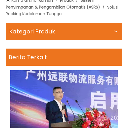
Kamu di sini:
Rumah
/
Produk
/
Sistem
Penyimpanan & Pengambilan Otomatis (ASRS)
/
Solusi
Racking Kedalaman Tunggal
Kategori Produk
Berita Terkait