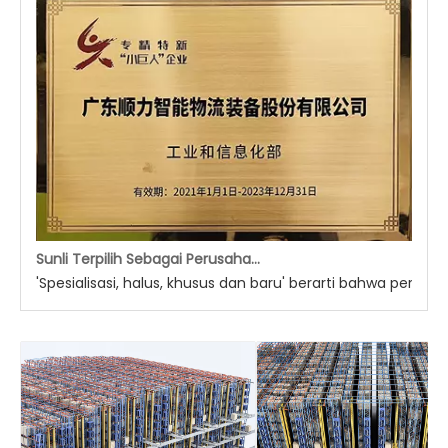
Sunli Terpilih Sebagai Perusahaan 'Raksasa Kecil' Khusus Nasional Baru
'Spesialisasi, halus, khusus dan baru' berarti bahwa peru