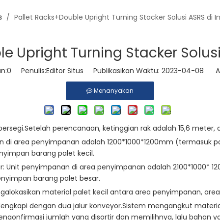
s
/
Pallet Racks+Double Upright Turning Stacker Solusi ASRS di 
e Upright Turning Stacker Solus
n:
0
Penulis:Editor Situs Publikasikan Waktu: 2023-04-08 As
Menanyakan
persegi.Setelah perencanaan, ketinggian rak adalah 15,6 meter,
n di area penyimpanan adalah 1200*1000*1200mm (termasuk pale
yimpan barang palet kecil.
: Unit penyimpanan di area penyimpanan adalah 2100*1000* 12
enyimpan barang palet besar.
lokasikan material palet kecil antara area penyimpanan, area 
n dilengkapi dengan dua jalur konveyor.Sistem mengangkut materi
nfirmasi jumlah yang disortir dan memilihnya, lalu bahan yan