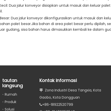
ecil: Dua jalur konveyor disiapkan untuk masuk dan keluar pale
l.
esar: Dua jalur konveyor dikonfigurasikan untuk masuk dan kel
n palet besar.Jika bahan di area palet besar perlu dipilah, sel
i luar gudang, sisa bahan harus dimasukkan kembali ke dalam gu
tautan
Kontak informasi
langsung
Zona Industri Desa Tangxia, Kota

Rumah
Gaobo, Kota Dongguan
Produk
+86-18922520799

Solusi