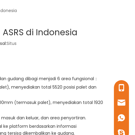
Indonesia
i ASRS di Indonesia
al:
Situs
 dan gudang dibagi menjadi 6 area fungsional：
t), menyediakan total 5520 posisi palet dan
+86-18
00mm (termasuk palet), menyediakan total 1920
janice@
+86-13
masuk dan keluar, dan area penyortiran.
al ke platform berdasarkan informasi
+86-13
g tersisa dikembalikan ke gudang.